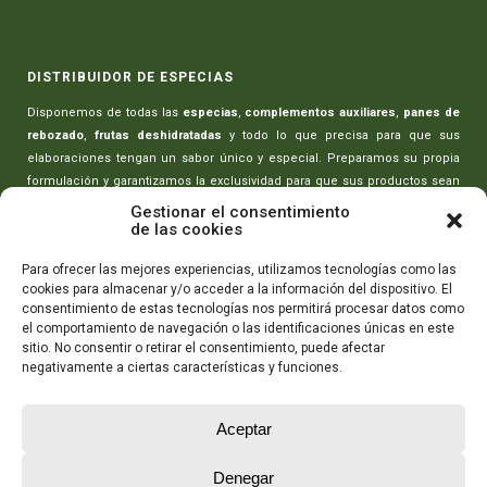
DISTRIBUIDOR DE ESPECIAS
Disponemos de todas las
especias
,
complementos auxiliares
,
panes de
rebozado
,
frutas deshidratadas
y todo lo que precisa para que sus
elaboraciones tengan un sabor único y especial. Preparamos su propia
formulación y garantizamos la exclusividad para que sus productos sean
únicos.
Gestionar el consentimiento
de las cookies
MAQUINARIA PARA CARNICERÍAS
Para ofrecer las mejores experiencias, utilizamos tecnologías como las
cookies para almacenar y/o acceder a la información del dispositivo. El
Toda la maquinaria necesaria para realizar sus elaboraciones:
picadoras
consentimiento de estas tecnologías nos permitirá procesar datos como
de carne
,
amasadoras-mezcladoras
,
máquinas rellenado de embutidos
,
el comportamiento de navegación o las identificaciones únicas en este
máquinas de envasado
,
cortadoras de embutidos
y todo lo que necesita
sitio. No consentir o retirar el consentimiento, puede afectar
para que sus productos tengan la máxima calidad.
negativamente a ciertas características y funciones.
CONTÁCTANOS
Aceptar
Telf:
605 78 73 48
Telf: 964 89 12 60
Mándanos un mail
Denegar