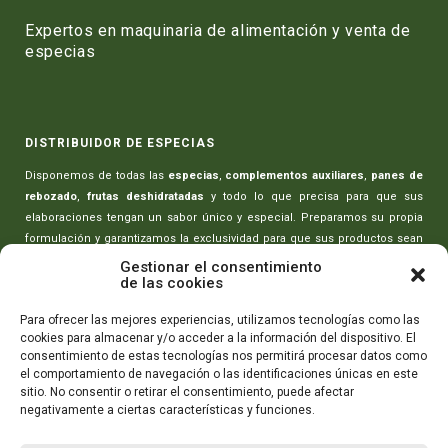
Expertos en maquinaria de alimentación y venta de
especias
DISTRIBUIDOR DE ESPECIAS
Disponemos de todas las
especias
,
complementos auxiliares
,
panes de
rebozado
,
frutas deshidratadas
y todo lo que precisa para que sus
elaboraciones tengan un sabor único y especial. Preparamos su propia
formulación y garantizamos la exclusividad para que sus productos sean
únicos.
Gestionar el consentimiento
de las cookies
MAQUINARIA PARA CARNICERÍAS
Para ofrecer las mejores experiencias, utilizamos tecnologías como las
cookies para almacenar y/o acceder a la información del dispositivo. El
Toda la maquinaria necesaria para realizar sus elaboraciones:
picadoras
consentimiento de estas tecnologías nos permitirá procesar datos como
de carne
,
amasadoras-mezcladoras
,
máquinas rellenado de embutidos
,
el comportamiento de navegación o las identificaciones únicas en este
máquinas de envasado
,
cortadoras de embutidos
y todo lo que necesita
sitio. No consentir o retirar el consentimiento, puede afectar
para que sus productos tengan la máxima calidad.
negativamente a ciertas características y funciones.
CONTÁCTANOS