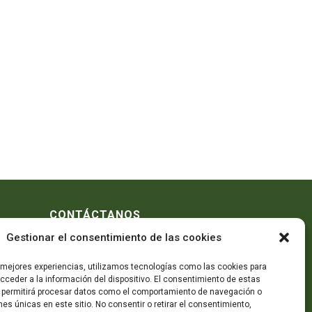
CONTÁCTANOS
Gestionar el consentimiento de las cookies
Telf:
605 78 73 48
realizar
Telf: 964 89 12 60
s mejores experiencias, utilizamos tecnologías como las cookies para
e carne
,
Mándanos un mail
ceder a la información del dispositivo. El consentimiento de estas
áquinas
 permitirá procesar datos como el comportamiento de navegación o
inas de
ones únicas en este sitio. No consentir o retirar el consentimiento,