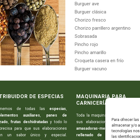
Burguer ave
Burguer clásica
Chorizo fresco
Chorizo parrillero argentino
Sobrasada
Pincho rojo
Pincho amarillo
Croqueta casera en frío
Burguer vacuno
TRIBUIDOR DE ESPECIAS
MAQUINARIA PARA
CARNICERÍAS
ponemos de todas las
especias
,
lementos auxiliares
,
panes de
Toda la maquinaria necesaria para 
Para ofrecer la
zado
,
frutas deshidratadas
y todo lo
sus elaboraciones:
picadoras d
almacenar y/o ac
precisa para que sus elaboraciones
amasadoras-mezcladoras
,
m
tecnologías nos
an un sabor único y especial.
rellenado de embutidos
,
máqu
las identificaci