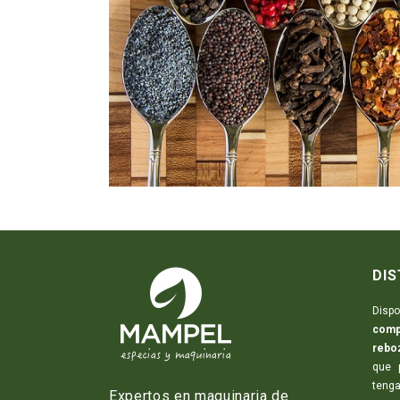
DIS
Dis
comp
rebo
que 
teng
Expertos en maquinaria de