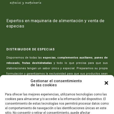
Expertos en maquinaria de alimentación y venta de
especias
DISTRIBUIDOR DE ESPECIAS
Disponemos de todas las
especias
,
complementos auxiliares
,
panes de
rebozado
,
frutas deshidratadas
y todo lo que precisa para que sus
elaboraciones tengan un sabor único y especial. Preparamos su propia
formulación y garantizamos la exclusividad para que sus productos sean
únicos.
Gestionar el consentimiento
de las cookies
MAQUINARIA PARA CARNICERÍAS
Para ofrecer las mejores experiencias, utilizamos tecnologías como las
cookies para almacenar y/o acceder a la información del dispositivo. El
Toda la maquinaria necesaria para realizar sus elaboraciones:
picadoras
consentimiento de estas tecnologías nos permitirá procesar datos como
de carne
,
amasadoras-mezcladoras
,
máquinas rellenado de embutidos
,
el comportamiento de navegación o las identificaciones únicas en este
máquinas de envasado
,
cortadoras de embutidos
y todo lo que necesita
sitio. No consentir o retirar el consentimiento, puede afectar