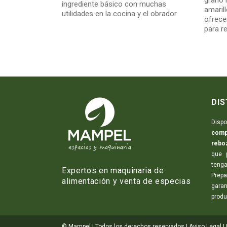
grano 
ingrediente básico con muchas
amarill
utilidades en la cocina y el obrador
ofrec
para r
DIS
Dis
comp
rebo
que 
teng
Expertos en maquinaria de
Prep
alimentación y venta de especias
garan
produ
© Mampel | Todos los derechos reservados |
Aviso Legal
|