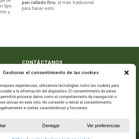
ga de
pan rallado fino
, el más tradicional
n tipo
para hacer esto.
nte y
CONTÁCTANOS
Gestionar el consentimiento de las cookies
Telf:
605 78 73 48
realizar
Telf: 964 89 12 60
s mejores experiencias, utilizamos tecnologías como las cookies para
e carne
,
Mándanos un mail
ceder a la información del dispositivo. El consentimiento de estas
áquinas
 permitirá procesar datos como el comportamiento de navegación o
inas de
ones únicas en este sitio. No consentir o retirar el consentimiento,
os
y todo
gativamente a ciertas características y funciones.
oductos
tar
Denegar
Ver preferencias