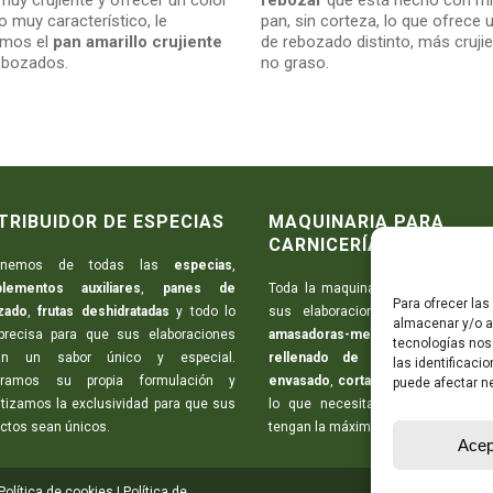
muy crujiente y ofrecer un color
rebozar
que está hecho con mi
o muy característico, le
pan, sin corteza, lo que ofrece u
emos el
pan amarillo crujiente
de rebozado distinto, más crujie
ebozados.
no graso.
TRIBUIDOR DE ESPECIAS
MAQUINARIA PARA
CARNICERÍAS
ponemos de todas las
especias
,
lementos auxiliares
,
panes de
Toda la maquinaria necesaria para 
Para ofrecer la
zado
,
frutas deshidratadas
y todo lo
sus elaboraciones:
picadoras d
almacenar y/o ac
precisa para que sus elaboraciones
amasadoras-mezcladoras
,
m
tecnologías nos
an un sabor único y especial.
rellenado de embutidos
,
máqu
las identificaci
aramos su propia formulación y
envasado
,
cortadoras de embutid
puede afectar ne
tizamos la exclusividad para que sus
lo que necesita para que sus pr
ctos sean únicos.
tengan la máxima calidad.
Acep
Política de cookies
|
Política de