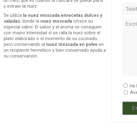
un mes, que es cuando la cáscara se puede partir
y extraer la nuez.
Se utiliza
la nuez moscada enrecetas dulces y
saladas
, donde la
nuez moscada
ofrece su
especial sabor. El sabor y el aroma se consiguen
con mayor intensidad si se ralla la nuez sobre el
plato elaborado o el momento de su cocinado,
pero conservando la
nuez moscada en polvo
en
un recipiente hermético y bien conservado ayuda a
su conservación.
He 
Ace