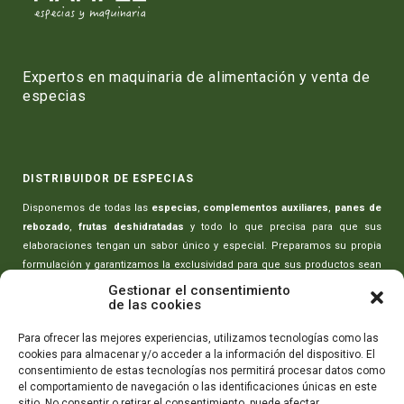
Expertos en maquinaria de alimentación y venta de
especias
DISTRIBUIDOR DE ESPECIAS
Disponemos de todas las
especias
,
complementos auxiliares
,
panes de
rebozado
,
frutas deshidratadas
y todo lo que precisa para que sus
elaboraciones tengan un sabor único y especial. Preparamos su propia
formulación y garantizamos la exclusividad para que sus productos sean
únicos.
Gestionar el consentimiento
de las cookies
MAQUINARIA PARA CARNICERÍAS
Para ofrecer las mejores experiencias, utilizamos tecnologías como las
cookies para almacenar y/o acceder a la información del dispositivo. El
Toda la maquinaria necesaria para realizar sus elaboraciones:
picadoras
consentimiento de estas tecnologías nos permitirá procesar datos como
de carne
,
amasadoras-mezcladoras
,
máquinas rellenado de embutidos
,
el comportamiento de navegación o las identificaciones únicas en este
máquinas de envasado
,
cortadoras de embutidos
y todo lo que necesita
sitio. No consentir o retirar el consentimiento, puede afectar