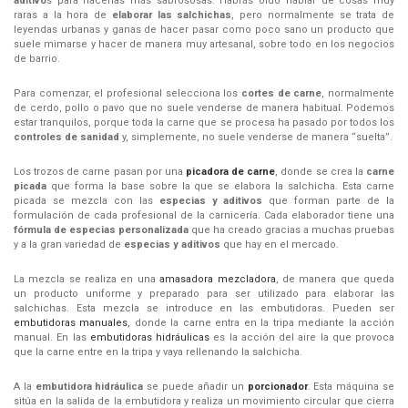
aditivo
s para hacerlas más sabrososas. Habrás oído hablar de cosas muy
raras a la hora de
elaborar las salchichas
, pero normalmente se trata de
leyendas urbanas y ganas de hacer pasar como poco sano un producto que
suele mimarse y hacer de manera muy artesanal, sobre todo en los negocios
de barrio.
Para comenzar, el profesional selecciona los
cortes de carne
, normalmente
de cerdo, pollo o pavo que no suele venderse de manera habitual. Podemos
estar tranquilos, porque toda la carne que se procesa ha pasado por todos los
controles de sanidad
y, simplemente, no suele venderse de manera “suelta”.
Los trozos de carne pasan por una
picadora de carne
, donde se crea la
carne
picada
que forma la base sobre la que se elabora la salchicha. Esta carne
picada se mezcla con las
especias y aditivos
que forman parte de la
formulación de cada profesional de la carnicería. Cada elaborador tiene una
fórmula de especias personalizada
que ha creado gracias a muchas pruebas
y a la gran variedad de
especias y aditivos
que hay en el mercado.
La mezcla se realiza en una
amasadora mezcladora
, de manera que queda
un producto uniforme y preparado para ser utilizado para elaborar las
salchichas. Esta mezcla se introduce en las embutidoras. Pueden ser
embutidoras manuales
, donde la carne entra en la tripa mediante la acción
manual. En las
embutidoras hidráulicas
es la acción del aire la que provoca
que la carne entre en la tripa y vaya rellenando la salchicha.
A la
embutidora hidráulica
se puede añadir un
porcionador
. Esta máquina se
sitúa en la salida de la embutidora y realiza un movimiento circular que cierra