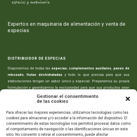
Expertos en maquinaria de alimentación y venta de
especias
DISTRIBUIDOR DE ESPECIAS
Disponemos de todas las
especias
,
complementos auxiliares
,
panes de
rebozado
,
frutas deshidratadas
y todo lo que precisa para que sus
elaboraciones tengan un sabor único y especial. Preparamos su propia
formulación y garantizamos la exclusividad para que sus productos sean
únicos.
Gestionar el consentimiento
de las cookies
MAQUINARIA PARA CARNICERÍAS
Para ofrecer las mejores experiencias, utilizamos tecnologías como las
cookies para almacenar y/o acceder a la información del dispositivo. El
Toda la maquinaria necesaria para realizar sus elaboraciones:
picadoras
consentimiento de estas tecnologías nos permitirá procesar datos como
de carne
,
amasadoras-mezcladoras
,
máquinas rellenado de embutidos
,
el comportamiento de navegación o las identificaciones únicas en este
máquinas de envasado
,
cortadoras de embutidos
y todo lo que necesita
sitio. No consentir o retirar el consentimiento, puede afectar