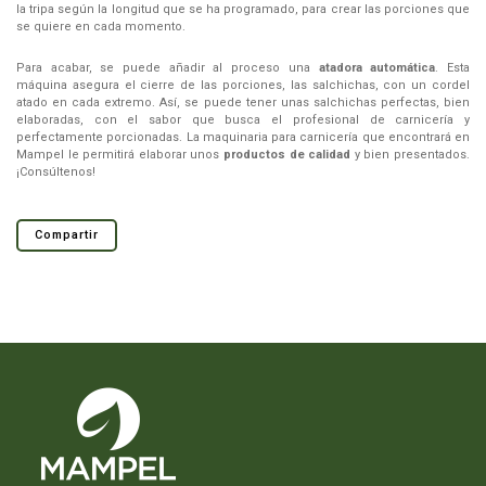
la tripa según la longitud que se ha programado, para crear las porciones que
se quiere en cada momento.
Para acabar, se puede añadir al proceso una
atadora automática
. Esta
máquina asegura el cierre de las porciones, las salchichas, con un cordel
atado en cada extremo. Así, se puede tener unas salchichas perfectas, bien
elaboradas, con el sabor que busca el profesional de carnicería y
perfectamente porcionadas. La maquinaria para carnicería que encontrará en
Mampel le permitirá elaborar unos
productos de calidad
y bien presentados.
¡Consúltenos!
Compartir