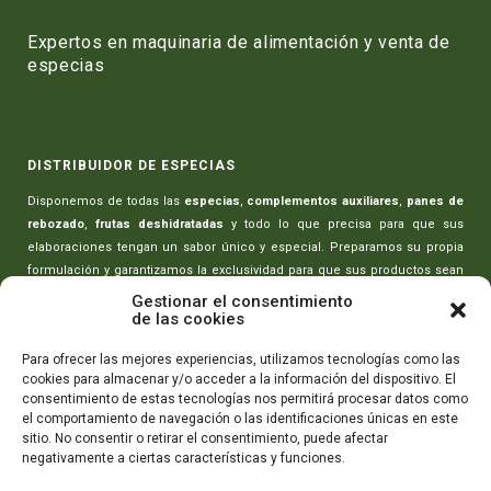
Expertos en maquinaria de alimentación y venta de
especias
DISTRIBUIDOR DE ESPECIAS
Disponemos de todas las
especias
,
complementos auxiliares
,
panes de
rebozado
,
frutas deshidratadas
y todo lo que precisa para que sus
elaboraciones tengan un sabor único y especial. Preparamos su propia
formulación y garantizamos la exclusividad para que sus productos sean
únicos.
Gestionar el consentimiento
de las cookies
MAQUINARIA PARA CARNICERÍAS
Para ofrecer las mejores experiencias, utilizamos tecnologías como las
cookies para almacenar y/o acceder a la información del dispositivo. El
Toda la maquinaria necesaria para realizar sus elaboraciones:
picadoras
consentimiento de estas tecnologías nos permitirá procesar datos como
de carne
,
amasadoras-mezcladoras
,
máquinas rellenado de embutidos
,
el comportamiento de navegación o las identificaciones únicas en este
máquinas de envasado
,
cortadoras de embutidos
y todo lo que necesita
sitio. No consentir o retirar el consentimiento, puede afectar
para que sus productos tengan la máxima calidad.
negativamente a ciertas características y funciones.