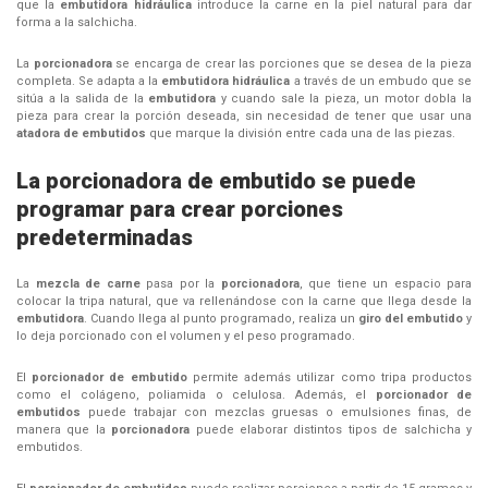
que la
embutidora hidráulica
introduce la carne en la piel natural para dar
forma a la salchicha.
La
porcionadora
se encarga de crear las porciones que se desea de la pieza
completa. Se adapta a la
embutidora hidráulica
a través de un embudo que se
sitúa a la salida de la
embutidora
y cuando sale la pieza, un motor dobla la
pieza para crear la porción deseada, sin necesidad de tener que usar una
atadora de embutidos
que marque la división entre cada una de las piezas.
La porcionadora de embutido se puede
programar para crear porciones
predeterminadas
La
mezcla de carne
pasa por la
porcionadora
, que tiene un espacio para
colocar la tripa natural, que va rellenándose con la carne que llega desde la
embutidora
. Cuando llega al punto programado, realiza un
giro del embutido
y
lo deja porcionado con el volumen y el peso programado.
El
porcionador de embutido
permite además utilizar como tripa productos
como el colágeno, poliamida o celulosa. Además, el
porcionador de
embutidos
puede trabajar con mezclas gruesas o emulsiones finas, de
manera que la
porcionadora
puede elaborar distintos tipos de salchicha y
embutidos.