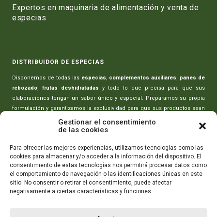
Expertos en maquinaria de alimentación y venta de
especias
DISTRIBUIDOR DE ESPECIAS
Disponemos de todas las
especias
,
complementos auxiliares
,
panes de
rebozado
,
frutas deshidratadas
y todo lo que precisa para que sus
elaboraciones tengan un sabor único y especial. Preparamos su propia
formulación y garantizamos la exclusividad para que sus productos sean
únicos.
Gestionar el consentimiento
de las cookies
MAQUINARIA PARA CARNICERÍAS
Para ofrecer las mejores experiencias, utilizamos tecnologías como las
cookies para almacenar y/o acceder a la información del dispositivo. El
Toda la maquinaria necesaria para realizar sus elaboraciones:
picadoras
consentimiento de estas tecnologías nos permitirá procesar datos como
de carne
,
amasadoras-mezcladoras
,
máquinas rellenado de embutidos
,
el comportamiento de navegación o las identificaciones únicas en este
máquinas de envasado
,
cortadoras de embutidos
y todo lo que necesita
sitio. No consentir o retirar el consentimiento, puede afectar
para que sus productos tengan la máxima calidad.
negativamente a ciertas características y funciones.
CONTÁCTANOS