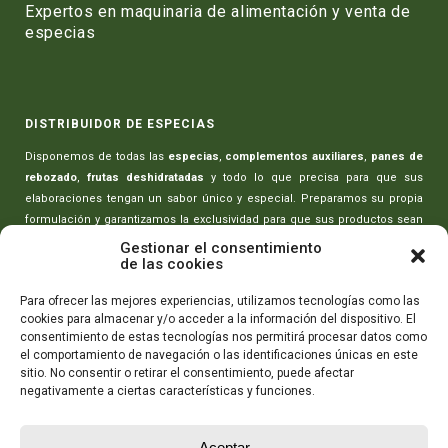
Expertos en maquinaria de alimentación y venta de
especias
DISTRIBUIDOR DE ESPECIAS
Disponemos de todas las
especias
,
complementos auxiliares
,
panes de
rebozado
,
frutas deshidratadas
y todo lo que precisa para que sus
elaboraciones tengan un sabor único y especial. Preparamos su propia
formulación y garantizamos la exclusividad para que sus productos sean
únicos.
Gestionar el consentimiento
de las cookies
MAQUINARIA PARA CARNICERÍAS
Para ofrecer las mejores experiencias, utilizamos tecnologías como las
cookies para almacenar y/o acceder a la información del dispositivo. El
Toda la maquinaria necesaria para realizar sus elaboraciones:
picadoras
consentimiento de estas tecnologías nos permitirá procesar datos como
de carne
,
amasadoras-mezcladoras
,
máquinas rellenado de embutidos
,
el comportamiento de navegación o las identificaciones únicas en este
máquinas de envasado
,
cortadoras de embutidos
y todo lo que necesita
sitio. No consentir o retirar el consentimiento, puede afectar
para que sus productos tengan la máxima calidad.
negativamente a ciertas características y funciones.
CONTÁCTANOS
Aceptar