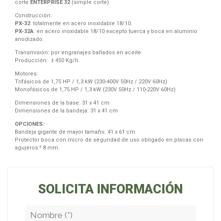
corte
ENTERPRISE 32
(simple corte)
Construcción:
PX-32
: totalmente en acero inoxidable 18/10.
PX-32A
: en acero inoxidable 18/10 excepto tuerca y boca en aluminio
anodizado.
Transmisión: por engranajes bañados en aceite.
Producción: ± 450 Kg/h.
Motores:
Trifásicos de 1,75 HP / 1,3 kW (230-400V 50Hz / 220V 60Hz)
Monofásicos de 1,75 HP / 1,3 kW (230V 50Hz / 110-220V 60Hz)
Dimensiones de la base: 31 x 41 cm
Dimensiones de la bandeja: 31 x 41 cm
OPCIONES:
Bandeja gigante de mayor tamaño: 41 x 61 cm
Protector boca con micro de seguridad de uso obligado en placas con
agujeros ³ 8 mm.
SOLICITA INFORMACIÓN