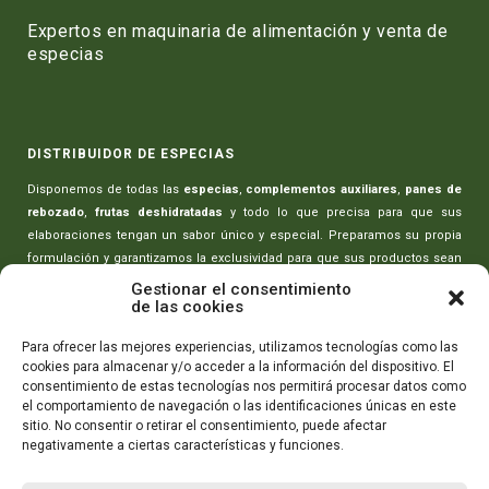
Expertos en maquinaria de alimentación y venta de
especias
DISTRIBUIDOR DE ESPECIAS
Disponemos de todas las
especias
,
complementos auxiliares
,
panes de
rebozado
,
frutas deshidratadas
y todo lo que precisa para que sus
elaboraciones tengan un sabor único y especial. Preparamos su propia
formulación y garantizamos la exclusividad para que sus productos sean
únicos.
Gestionar el consentimiento
de las cookies
MAQUINARIA PARA CARNICERÍAS
Para ofrecer las mejores experiencias, utilizamos tecnologías como las
cookies para almacenar y/o acceder a la información del dispositivo. El
Toda la maquinaria necesaria para realizar sus elaboraciones:
picadoras
consentimiento de estas tecnologías nos permitirá procesar datos como
de carne
,
amasadoras-mezcladoras
,
máquinas rellenado de embutidos
,
el comportamiento de navegación o las identificaciones únicas en este
máquinas de envasado
,
cortadoras de embutidos
y todo lo que necesita
sitio. No consentir o retirar el consentimiento, puede afectar
para que sus productos tengan la máxima calidad.
negativamente a ciertas características y funciones.
CONTÁCTANOS