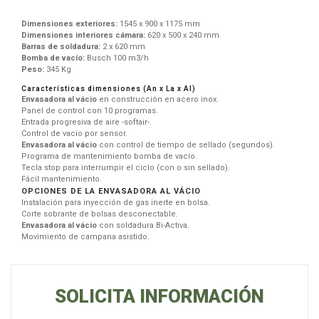
Dimensiones exteriores:
1545 x 900 x 1175 mm
Dimensiones interiores cámara:
620 x 500 x 240 mm
Barras de soldadura:
2 x 620 mm
Bomba de vacío:
Busch 100 m3/h
Peso:
345 Kg
Características dimensiones (An x La x Al)
Envasadora al vácio
en construcción en acero inox.
Panel de control con 10 programas.
Entrada progresiva de aire -softair-.
Control de vacío por sensor.
Envasadora al vácio
con control de tiempo de sellado (segundos).
Programa de mantenimiento bomba de vacío.
Tecla stop para interrumpir el ciclo (con o sin sellado).
Fácil mantenimiento.
OPCIONES DE LA
ENVASADORA AL VÁCIO
Instalación para inyección de gas inerte en bolsa.
Corte sobrante de bolsas desconectable.
Envasadora al vácio
con soldadura Bi-Activa.
Movimiento de campana asistido.
SOLICITA INFORMACIÓN