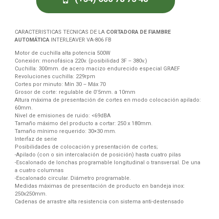
CARACTERISTICAS TECNICAS DE LA
CORTADORA DE FIAMBRE
AUTOMÁTICA
INTERLEAVER VA-806 FB
Motor de cuchilla alta potencia 500W
Conexión: monofásica 220v. (posibilidad 3F – 380v.)
Cuchilla: 300mm. de acero macizo endurecido especial GRAEF
Revoluciones cuchilla: 229rpm
Cortes por minuto: Mín 30 – Máx 70
Grosor de corte: regulable de 0’5mm. a 10mm
Altura máxima de presentación de cortes en modo colocación apilado:
60mm.
Nivel de emisiones de ruido: <69dBA
Tamaño máximo del producto a cortar: 250 x 180mm.
Tamaño mínimo requerido: 30×30 mm.
Interfaz de serie
Posibilidades de colocación y presentación de cortes;
-Apilado (con o sin intercalación de posición) hasta cuatro pilas
-Escalonado de lonchas programable longitudinal o transversal. De una
a cuatro columnas
-Escalonado circular. Diámetro programable.
Medidas máximas de presentación de producto en bandeja inox:
250x250mm.
Cadenas de arrastre alta resistencia con sistema anti-destensado