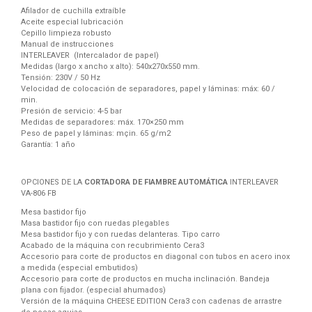
Afilador de cuchilla extraíble
Aceite especial lubricación
Cepillo limpieza robusto
Manual de instrucciones
INTERLEAVER (Intercalador de papel)
Medidas (largo x ancho x alto): 540x270x550 mm.
Tensión: 230V / 50 Hz
Velocidad de colocación de separadores, papel y láminas: máx: 60 /
min.
Presión de servicio: 4-5 bar
Medidas de separadores: máx. 170×250 mm
Peso de papel y láminas: mçin. 65 g/m2
Garantía: 1 año
OPCIONES DE LA
CORTADORA DE FIAMBRE AUTOMÁTICA
INTERLEAVER
VA-806 FB
Mesa bastidor fijo
Masa bastidor fijo con ruedas plegables
Mesa bastidor fijo y con ruedas delanteras. Tipo carro
Acabado de la máquina con recubrimiento Cera3
Accesorio para corte de productos en diagonal con tubos en acero inox
a medida (especial embutidos)
Accesorio para corte de productos en mucha inclinación. Bandeja
plana con fijador. (especial ahumados)
Versión de la máquina CHEESE EDITION Cera3 con cadenas de arrastre