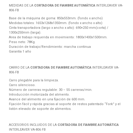
MEDIDAS DE LA
CORTADORA DE FIAMBRE AUTOMÁTICA
INTERLEAVER VA-
806 FB
Base de la máquina de goma: 850x553mm. (fondo x ancho)
Medidas totales: 1653x1268x1350mm. (fondo x ancho x alto)
Cinta transportadora (largo x ancho x alto): 690×250 mm(corta) /
1300x250mm (larga).
Area de trabajo requerida en movimiento: 1800x1400x1500mm.
Peso neto: 78Kg.
Duración de trabajo/Rendimiento: marcha continua
Garantía 1 año
CARRO DE LA
CORTADORA DE FIAMBRE AUTOMÁTICA
INTERLEAVER VA-
806 FB
Carro plegable para la limpieza.
Carro silencioso.
Número de carreras regulable: 30 – 55 carreras/min.
Introducción motorizada del alimento.
Avance del alimento en una fijación de 600 mm.
Fijación fácil y rápida gracias al soporte de restos patentado “Fork” y el
listón elevado de soporte de alimentos.
ACCESORIOS INCLUIDOS DE LA
CORTADORA DE FIAMBRE AUTOMÁTICA
INTERLEAVER VA-806 FB