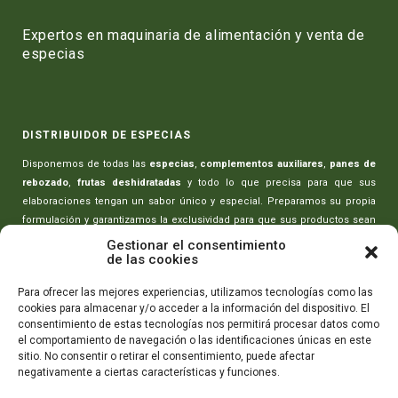
Expertos en maquinaria de alimentación y venta de
especias
DISTRIBUIDOR DE ESPECIAS
Disponemos de todas las
especias
,
complementos auxiliares
,
panes de
rebozado
,
frutas deshidratadas
y todo lo que precisa para que sus
elaboraciones tengan un sabor único y especial. Preparamos su propia
formulación y garantizamos la exclusividad para que sus productos sean
únicos.
Gestionar el consentimiento
de las cookies
MAQUINARIA PARA CARNICERÍAS
Para ofrecer las mejores experiencias, utilizamos tecnologías como las
cookies para almacenar y/o acceder a la información del dispositivo. El
Toda la maquinaria necesaria para realizar sus elaboraciones:
picadoras
consentimiento de estas tecnologías nos permitirá procesar datos como
de carne
,
amasadoras-mezcladoras
,
máquinas rellenado de embutidos
,
el comportamiento de navegación o las identificaciones únicas en este
máquinas de envasado
,
cortadoras de embutidos
y todo lo que necesita
sitio. No consentir o retirar el consentimiento, puede afectar
para que sus productos tengan la máxima calidad.
negativamente a ciertas características y funciones.