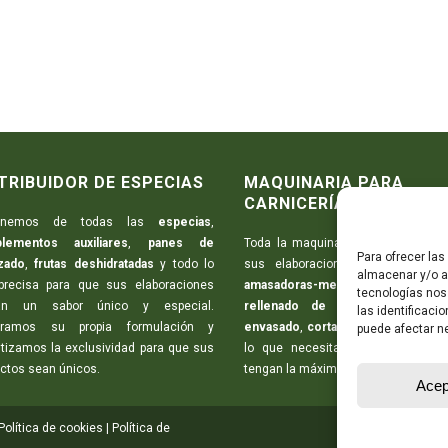
TRIBUIDOR DE ESPECIAS
MAQUINARIA PARA
CARNICERÍAS
ponemos de todas las
especias
,
lementos auxiliares
,
panes de
Toda la maquinaria necesaria para 
Para ofrecer la
zado
,
frutas deshidratadas
y todo lo
sus elaboraciones:
picadoras d
almacenar y/o ac
precisa para que sus elaboraciones
amasadoras-mezcladoras
,
m
tecnologías nos
an un sabor único y especial.
rellenado de embutidos
,
máqu
las identificaci
aramos su propia formulación y
envasado
,
cortadoras de embutid
puede afectar ne
tizamos la exclusividad para que sus
lo que necesita para que sus pr
ctos sean únicos.
tengan la máxima calidad.
Acep
Política de cookies
|
Política de