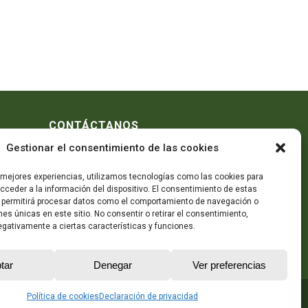
CONTÁCTANOS
Gestionar el consentimiento de las cookies
Telf:
605 78 73 48
realizar
Telf: 964 89 12 60
s mejores experiencias, utilizamos tecnologías como las cookies para
e carne
,
Mándanos un mail
ceder a la información del dispositivo. El consentimiento de estas
áquinas
 permitirá procesar datos como el comportamiento de navegación o
inas de
ones únicas en este sitio. No consentir o retirar el consentimiento,
os
y todo
gativamente a ciertas características y funciones.
oductos
tar
Denegar
Ver preferencias
Política de cookies
Declaración de privacidad