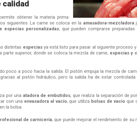
 calidad
ermite obtener la materia prima
sos siguientes. La carne se coloca en la
amasadora-mezcladora
j
e especias personalizadas
, que pueden comprarse preparadas y
as distintas
especias
ya está listo para pasar al siguiente proceso y
la parte superior, donde se coloca la mezcla de carne,
especias y 
 poco a poco hacia la salida. El pistón empuja la mezcla de carne y 
acias al pistón hidráulico, pero la salida ha de estar controlada 
ieza por una
atadora de embutidos
, que realiza la separación de po
tar con una
envasadora al vacío
, que utiliza
bolsas de vacío
que d
en la bolsa.
rofesional de carnicería
, que puede mejorar el rendimiento de s