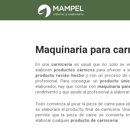
Maquinaria para carn
En una
carnicería
es usual que no solo se v
elaboren
productos cárnicos
para ofrecer a su
producto recién hecho
y con un proceso de e
profesional. Para conseguir un
producto úni
elaborador, hay que contar con
maquinaria para
rendimiento y que ayude al profesional a elabora
Todo comienza al picar la pieza de carne para o
se elaborará el producto final de carnicería. Un
permite que la pieza de carne se convierta en
elaborar cualquier
producto de carnicería
.