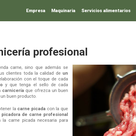
Empresa
Maquinaria
Servicios alimentarios
icería profesional
enda carne, sino que además se
s clientes toda la calidad de
un
laboración con el toque de cada
co
y que tenga el sello de cada
 carnicería
que ofrezca un buen
r un buen producto.
btener la
carne picada
con la que
a
picadora de carne profesional
 la carne picada necesaria para