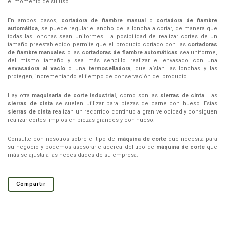
el momento de su uso.
En ambos casos,
cortadora de fiambre manual
o
cortadora de fiambre
automática
, se puede regular el ancho de la loncha a cortar, de manera que
todas las lonchas sean uniformes. La posibilidad de realizar cortes de un
tamaño preestablecido permite que el producto cortado con las
cortadoras
de fiambre manuales
o las
cortadoras de fiambre automáticas
sea uniforme,
del mismo tamaño y sea más sencillo realizar el envasado con una
envasadora al vacío
o una
termoselladora
, que aíslan las lonchas y las
protegen, incrementando el tiempo de conservación del producto.
Hay otra
maquinaria de corte industrial
, como son las
sierras de cinta
. Las
sierras de cinta
se suelen utilizar para piezas de carne con hueso. Estas
sierras de cinta
realizan un recorrido continuo a gran velocidad y consiguen
realizar cortes limpios en piezas grandes y con hueso.
Consulte con nosotros sobre el tipo de
máquina de corte
que necesita para
su negocio y podemos asesorarle acerca del tipo de
máquina de corte
que
más se ajusta a las necesidades de su empresa.
Compartir