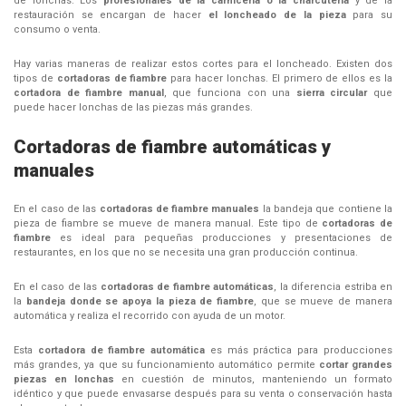
de lonchas. Los
profesionales de la carnicería o la charcutería
y de la
restauración se encargan de hacer
el loncheado de la pieza
para su
consumo o venta.
Hay varias maneras de realizar estos cortes para el loncheado. Existen dos
tipos de
cortadoras de fiambre
para hacer lonchas. El primero de ellos es la
cortadora de fiambre manual
, que funciona con una
sierra circular
que
puede hacer lonchas de las piezas más grandes.
Cortadoras de fiambre automáticas y
manuales
En el caso de las
cortadoras de fiambre manuales
la bandeja que contiene la
pieza de fiambre se mueve de manera manual. Este tipo de
cortadoras de
fiambre
es ideal para pequeñas producciones y presentaciones de
restaurantes, en los que no se necesita una gran producción continua.
En el caso de las
cortadoras de fiambre automáticas
, la diferencia estriba en
la
bandeja donde se apoya la pieza de fiambre
, que se mueve de manera
automática y realiza el recorrido con ayuda de un motor.
Esta
cortadora de fiambre automática
es más práctica para producciones
más grandes, ya que su funcionamiento automático permite
cortar grandes
piezas en lonchas
en cuestión de minutos, manteniendo un formato
idéntico y que puede envasarse después para su venta o conservación hasta