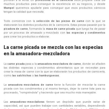
pondrán a la venta. Un
profesional de la carnicería
debe preparar cada día
muchos productos para conseguir la excelencia en su negocio, y desde
Mampel
queremos ayudarle para conseguir que esos productos cárnicos
tengan la calidad que necesita.
Todo comienza con la
selección de las piezas de carne
con la que se
elaborarán los distintos productos de la carnicería. Estas piezas pasarán por la
picadora de carne
, formando la
masa de carne picada
que luego ha de pasar
por un proceso de amasado y mezclado con
las especias y condimentos
para crear los productos a elaborar.
La carne picada se mezcla con las especias
en la amasadora-mezcladora
La
carne picada
pasa a la
amasadora mezcladora de carne
, donde se añaden
las distintas especias y condimentos alimentarios que se necesitan para
crear la masa de carne con la que se elaborarán los productos de carnicería,
como
las salchichas
o
las hamburguesas
.
La
amasadora mezcladora de carne
tiene la función de mezclar la carne
picada con los condimentos y al mismo tiempo, dejar la carne lista para su
procesado, “rompiéndola” y haciendo que sea mucho más manejable.
Las
amasadoras-mezcladoras
tienen un depósito que puede variar de
capacidad, así que pueden trabajar con cantidades variables, dependiendo