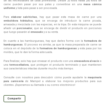
de las necesidades de cada profesional. Desde 20 kilos hasta 200 kilos de
carne pueden pasar por sus palas y convertirse en una
masa cárnica
uniforme
y lista para pasar a ser procesada.
Para
elaborar salchichas
, hay que pasar esta masa de carne por una
embutidora hidráulica
, que se encarga de introducir la carne picada,
amasada y mezclada con las especias, en la tripa. En esta máquina se puede
añadir un
porcionador
, que se encarga de dividir el producto en porciones
que luego pasarán al
envasado
y a su venta.
En cuanto a las hamburguesas, hay que darles forma con la
formadora de
hamburguesas
. El proceso es similar, ya que la masa preparada de carne se
coloca en el depósito de la
formadora de hamburguesas
y esta pasa por los
moldes, que le dan la forma adecuada.
Para finalizar, solo hay que envasar el producto con una
envasadora al vacío
o
una
termoselladora
, que protegen el producto terminado y que mantienen
sus características intactas durante mucho más tiempo.
Consulte con nosotros para descubrir cómo puede ayudarle la
maquinaria
para carnicería
de Mampel a elaborar los mejores productos para sus
clientes. ¡Esperamos su llamada o su correo electrónico!
Compartir